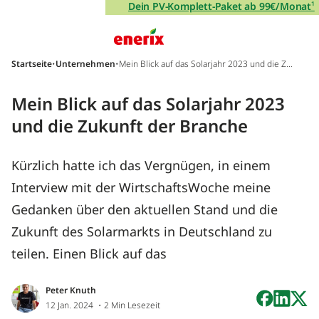
Direkt zum Inhalt wechseln
Dein PV-Komplett-Paket ab 99€/Monat
¹
Hauptnavigation
Startseite
•
Unternehmen
•
Mein Blick auf das Solarjahr 2023 und die Zuk
unft der Branche
Mein Blick auf das Solarjahr 2023
und die Zukunft der Branche
Kürzlich hatte ich das Vergnügen, in einem
Interview mit der WirtschaftsWoche meine
Gedanken über den aktuellen Stand und die
Zukunft des Solarmarkts in Deutschland zu
teilen. Einen Blick auf das
Peter Knuth
12 Jan. 2024
・2 Min Lesezeit