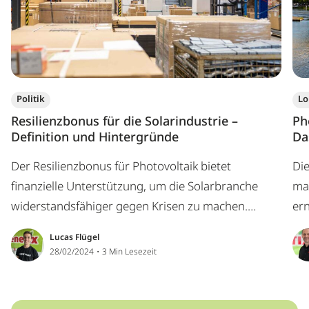
Politik
Lo
Resilienzbonus für die Solarindustrie –
Ph
Definition und Hintergründe
Da
Der Resilienzbonus für Photovoltaik bietet
Di
finanzielle Unterstützung, um die Solarbranche
ma
widerstandsfähiger gegen Krisen zu machen.
er
Entdecke, wer dafür und wer dagegen ist.
ei
Lucas Flügel
Bu
28/02/2024・3 Min Lesezeit