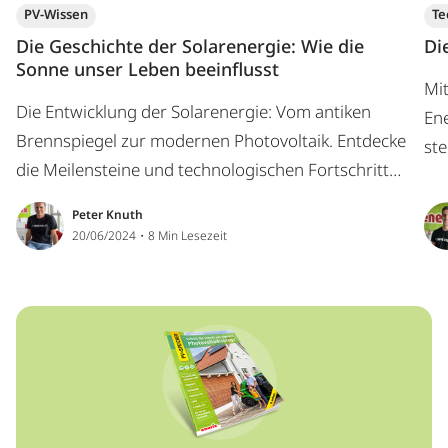
PV-Wissen
Te
Die Geschichte der Solarenergie: Wie die
Di
Sonne unser Leben beeinflusst
Mit
Die Entwicklung der Solarenergie: Vom antiken
En
Brennspiegel zur modernen Photovoltaik. Entdecke
ste
die Meilensteine und technologischen Fortschritte,
Anl
die unsere heutige Energieversorgung prägen.
St
Peter Knuth
20/06/2024・8 Min Lesezeit