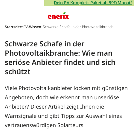
Direkt zum Inhalt wechseln
Dein PV-Komplett-Paket ab 99€/Monat
¹
Hauptnavigation
Startseite
•
PV-Wissen
•
Schwarze Schafe in der Photovoltaikbranche:
Wie man seriöse Anbieter findet und sich sch
ützt
Schwarze Schafe in der
Photovoltaikbranche: Wie man
seriöse Anbieter findet und sich
schützt
Viele Photovoltaikanbieter locken mit günstigen
Angeboten, doch wie erkennt man unseriöse
Anbieter? Dieser Artikel zeigt Ihnen die
Warnsignale und gibt Tipps zur Auswahl eines
vertrauenswürdigen Solarteurs