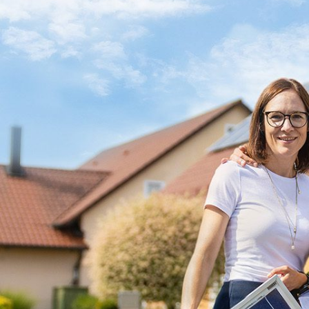
Dein P
Expe
aus O
Du möchtest 
Ich bin Jörn 
Bei uns beko
Stromspeicher
alles aus eine
schlüsselfert
Energieverso
Profitiere vo
gemeinsam di