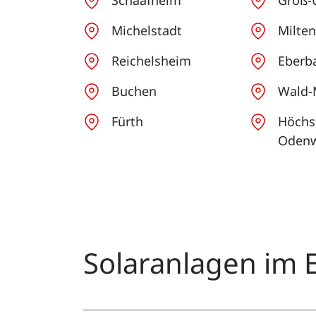
Schaafheim
Groß-
Michelstadt
Milte
Reichelsheim
Eberb
Buchen
Wald-
Fürth
Höchs
Odenw
Solaranlagen im E