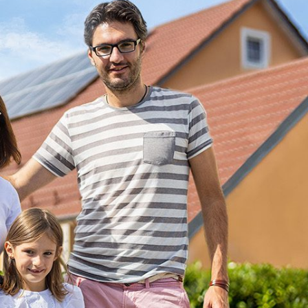
hotovoltaik
rte
denwald
eine nachhaltige Energieversorgung?
Tramsen, Inhaber von enerix-Odenwald.
mmst Du Photovoltaikanlagen,
 und Wallboxen für dein Elektroauto,
r Hand. Unser Fachbetrieb liefert
ige Lösungen für eine dezentrale
rgung im sonnenreichen Odenwald.
n unserer Expertise und lass uns
e Energiezukunft gestalten!