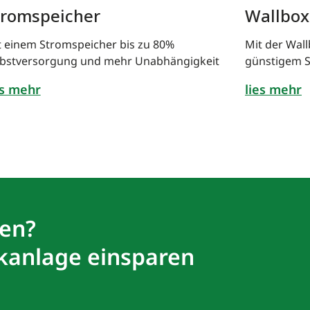
tromspeicher
Wallbox
t einem Stromspeicher bis zu 80%
Mit der Wal
lbstversorgung und mehr Unabhängigkeit
günstigem S
es mehr
lies mehr
ten?
ikanlage einsparen