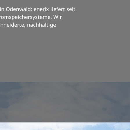
n Odenwald: enerix liefert seit
tromspeichersysteme. Wir
neiderte, nachhaltige
Bekannt aus: