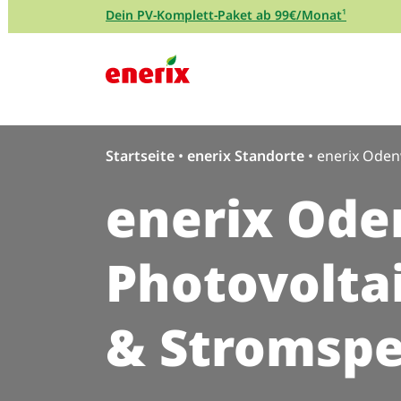
Direkt zum Inhalt wechseln
Dein PV-Komplett-Paket ab 99€/Monat
¹
Hauptnavigation
Startseite
•
enerix Standorte
•
enerix Ode
enerix Ode
Photovolta
& Stromspe