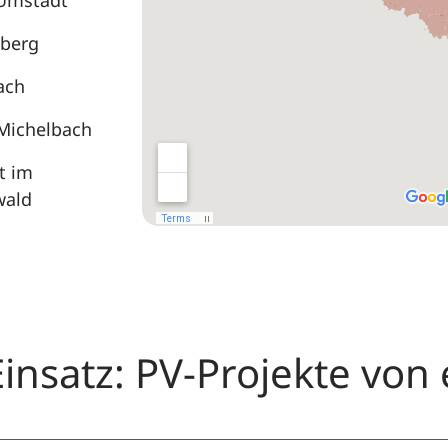
Umstadt
nberg
ach
Michelbach
t im
ald
insatz: PV-Projekte von 