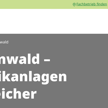
Fachbetrieb finden
nwald
nwald –
ikanlagen
icher