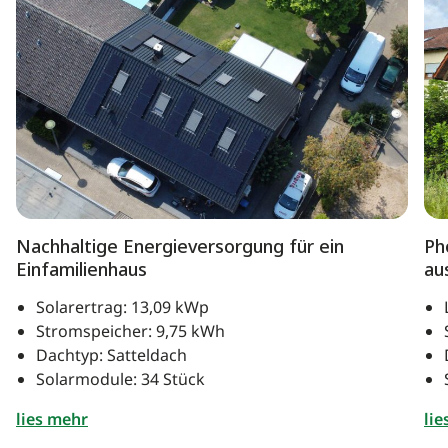
Nachhaltige Energieversorgung für ein
Ph
Einfamilienhaus
au
Solarertrag: 13,09 kWp
Stromspeicher: 9,75 kWh
Dachtyp: Satteldach
Solarmodule: 34 Stück
lies mehr
lie