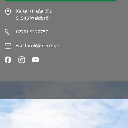
Kaiserstraße 25c
51545 Waldbröl
02291 9120757
waldbröl@enerix.de
Bekannt aus: