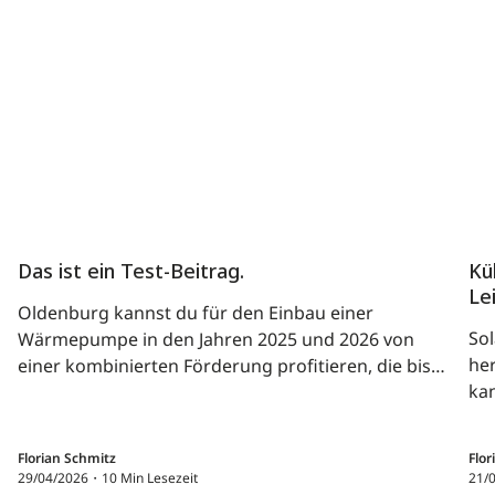
Das ist ein Test-Beitrag.
Kü
Le
Oldenburg kannst du für den Einbau einer
Sol
Wärmepumpe in den Jahren 2025 und 2026 von
her
einer kombinierten Förderung profitieren, die bis
kan
zu 70 Prozent der Kosten über die KfW abdeckt
Dat
Ei
Florian Schmitz
Flor
29/04/2026・10 Min Lesezeit
21/