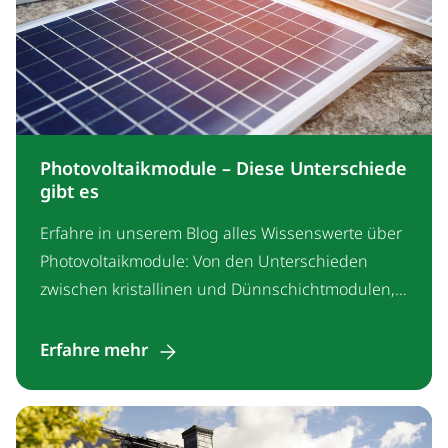
Photovoltaikmodule – Diese Unterschiede
gibt es
Erfahre in unserem Blog alles Wissenswerte über
Photovoltaikmodule: Von den Unterschieden
zwischen kristallinen und Dünnschichtmodulen,
über Auswahlkriterien bis hin zu leistungsstarken
Modellen führender Hersteller.
Erfahre mehr